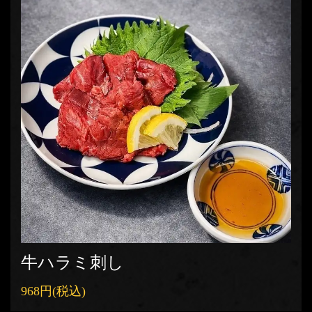
この店舗情報をシェアする
料理 | 【個室居酒屋】極上肉と旨い海鮮 九十九 -つくも- 岡
牛ハラミ刺し
山駅前店
岡山県岡山市北区本町１-１４ OKビル2階
968円
(税込)
https://tsukumookayamaekimae.owst.jp/foods