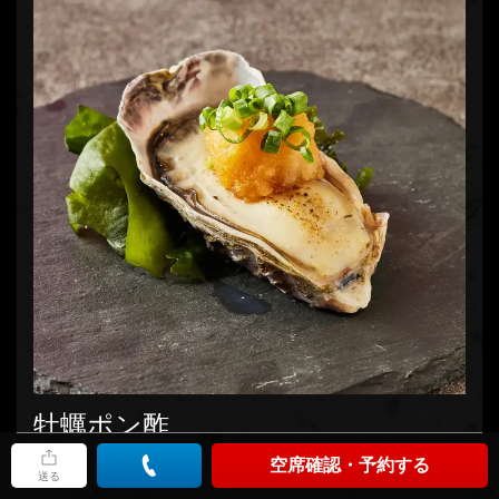
牡蠣ポン酢
空席確認・予約する
968円
(税込)
送る